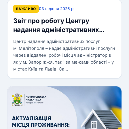
03 серпня 2026 р.
ВАЖЛИВО
Звіт про роботу Центру
надання адміністративних
послуг м. Мелітополя за І
Центр надання адміністративних послуг
півріччя 2026 року
м. Мелітополя – надає адміністративні послуги
через віддалені робочі місця адміністраторів
як у м. Запоріжжя, так і за межами області – у
містах Київ та Львів. Са...